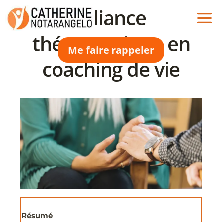
Aller
Alliance
au
contenu
thérapeutique en
Me faire rappeler
coaching de vie
Résumé