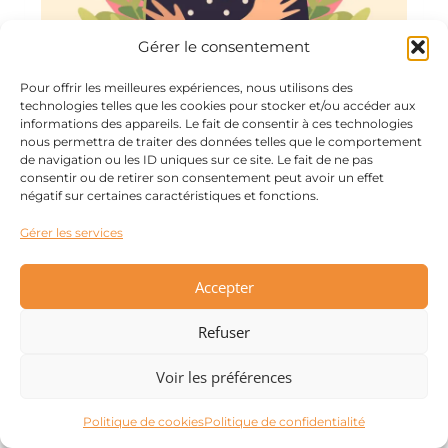
Gérer le consentement
Pour offrir les meilleures expériences, nous utilisons des
technologies telles que les cookies pour stocker et/ou accéder aux
informations des appareils. Le fait de consentir à ces technologies
nous permettra de traiter des données telles que le comportement
de navigation ou les ID uniques sur ce site. Le fait de ne pas
consentir ou de retirer son consentement peut avoir un effet
Conseils pour les
négatif sur certaines caractéristiques et fonctions.
clients
Gérer les services
Accepter
Pour maximiser les bénéfices du coaching de vie,
il est essentiel que les clients jouent un rôle actif
Refuser
dans la construction et le maintien d’une alliance
thérapeutique forte. Voici quelques conseils clés
Voir les préférences
pour les clients afin de contribuer efficacement à
cette alliance.
Politique de cookies
Politique de confidentialité