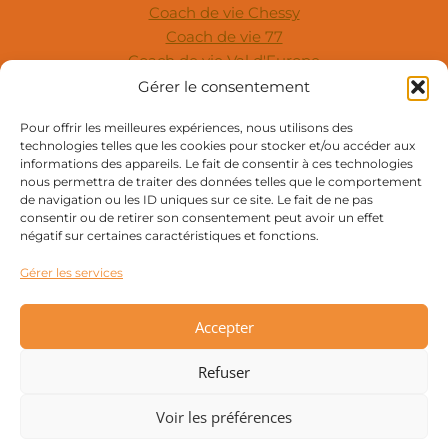
Coach de vie Chessy
Coach de vie 77
Coach de vie Val d'Europe
Coach de vie en ligne
Gérer le consentement
Coach de vie en cabinet
Pour offrir les meilleures expériences, nous utilisons des
Coach de vie à distance
technologies telles que les cookies pour stocker et/ou accéder aux
Coach de vie Paris
informations des appareils. Le fait de consentir à ces technologies
En présentiel, en ligne, au téléphone
nous permettra de traiter des données telles que le comportement
de navigation ou les ID uniques sur ce site. Le fait de ne pas
SUIVEZ-MOI
consentir ou de retirer son consentement peut avoir un effet
négatif sur certaines caractéristiques et fonctions.
Gérer les services
Mentions Légales
Politique De Confidentialité
CGU
Accepter
Refuser
© 2026 Coach de vie confiance en soi à Chessy |
Catherine Notarangelo
Voir les préférences