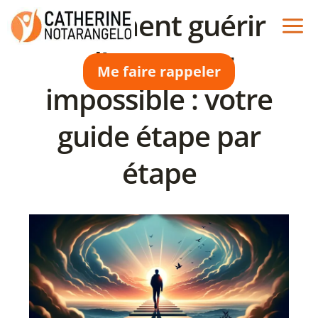
Aller
Comment guérir
au
contenu
d’un amour
Me faire rappeler
impossible : votre
guide étape par
étape