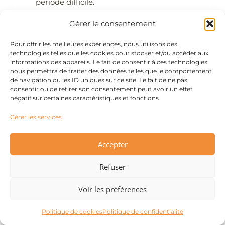
période difficile.
Que ce soit à travers l’art, la parole, l’écriture
Gérer le consentement
ou le mouvement, trouver des moyens
d’exprimer ce que vous ressentez est
Pour offrir les meilleures expériences, nous utilisons des
thérapeutique.
technologies telles que les cookies pour stocker et/ou accéder aux
Évitez de prendre des décisions importantes
informations des appareils. Le fait de consentir à ces technologies
nous permettra de traiter des données telles que le comportement
ou de faire des changements majeurs dans
de navigation ou les ID uniques sur ce site. Le fait de ne pas
votre vie pendant les premières phases du
consentir ou de retirer son consentement peut avoir un effet
deuil.
négatif sur certaines caractéristiques et fonctions.
Gérer les services
En reconnaissant et en respectant ces étapes,
vous pouvez naviguer plus efficacement à
Accepter
travers le processus de deuil et trouver un
chemin vers la guérison et la reprise.
Refuser
Voir les préférences
Comment dire adieu à un
Politique de cookies
Politique de confidentialité
amour impossible