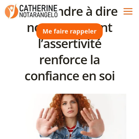
Aller
Apprendre à dire
au
contenu
non : comment
Me faire rappeler
l’assertivité
renforce la
confiance en soi