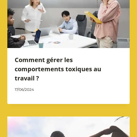
Comment gérer les
comportements toxiques au
travail ?
Par
17/06/2024
Catherine
Notarangelo