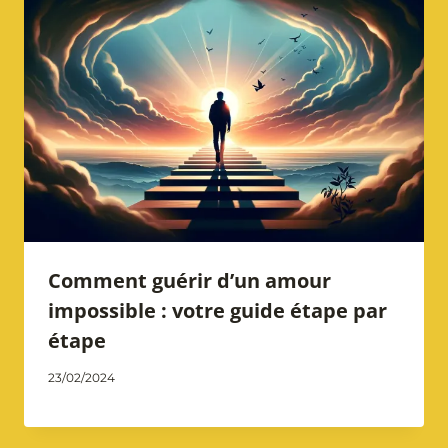
Comment guérir d’un amour
impossible : votre guide étape par
étape
Par
23/02/2024
Catherine
Notarangelo