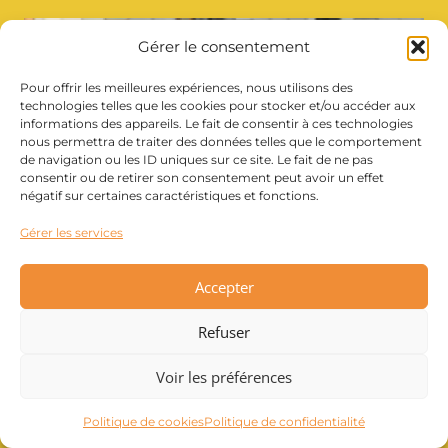
Gérer le consentement
Pour offrir les meilleures expériences, nous utilisons des
technologies telles que les cookies pour stocker et/ou accéder aux
informations des appareils. Le fait de consentir à ces technologies
nous permettra de traiter des données telles que le comportement
de navigation ou les ID uniques sur ce site. Le fait de ne pas
consentir ou de retirer son consentement peut avoir un effet
négatif sur certaines caractéristiques et fonctions.
Gérer les services
Accepter
Sport et confiance en soi :
Refuser
comment l’activité physique
Voir les préférences
booste l’estime ?
Par
02/07/2024
Politique de cookies
Politique de confidentialité
Catherine