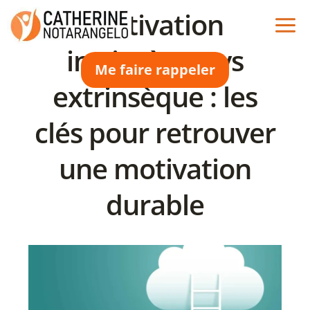
Aller
Motivation
au
contenu
intrinsèque vs
Me faire rappeler
extrinsèque : les
clés pour retrouver
une motivation
durable