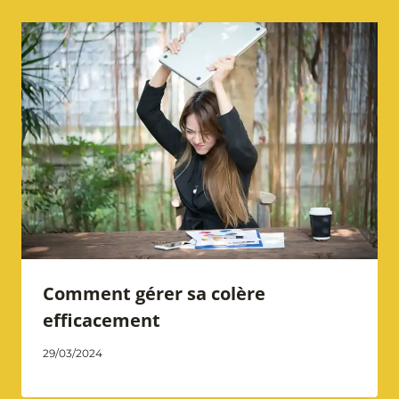
Comment gérer sa colère
efficacement
Par
29/03/2024
Catherine
Notarangelo