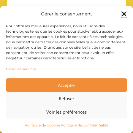
Catherine
Notarangelo
Gérer le consentement
Pour offrir les meilleures expériences, nous utilisons des
technologies telles que les cookies pour stocker et/ou accéder aux
informations des appareils. Le fait de consentir à ces technologies
nous permettra de traiter des données telles que le comportement
de navigation ou les ID uniques sur ce site. Le fait de ne pas
consentir ou de retirer son consentement peut avoir un effet
négatif sur certaines caractéristiques et fonctions.
Gérer les services
Accepter
Refuser
Voir les préférences
L’importance de poser des limites
pour une vie pro et vie perso
Politique de cookies
Politique de confidentialité
équilibrée : Techniques et conseils