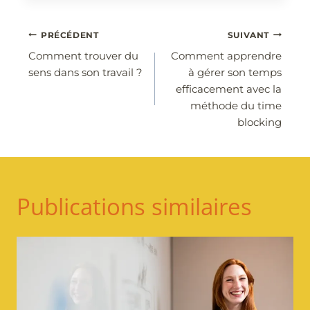
Navigation
PRÉCÉDENT
SUIVANT
Comment trouver du
Comment apprendre
de
sens dans son travail ?
à gérer son temps
l’article
efficacement avec la
méthode du time
blocking
Publications similaires