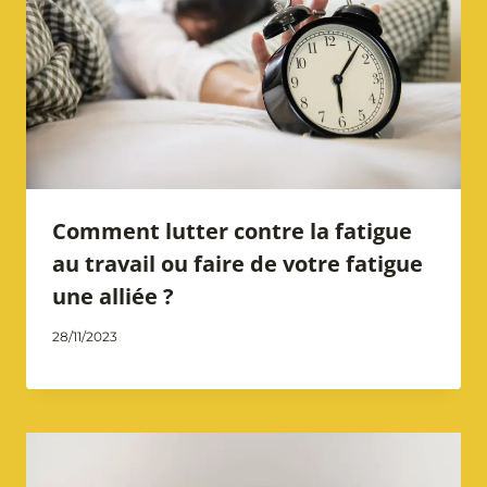
Comment lutter contre la fatigue
au travail ou faire de votre fatigue
une alliée ?
Par
28/11/2023
Catherine
Notarangelo