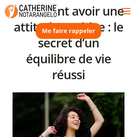
Aller
Comment avoir une
au
contenu
attitude positive : le
Me faire rappeler
secret d’un
équilibre de vie
réussi