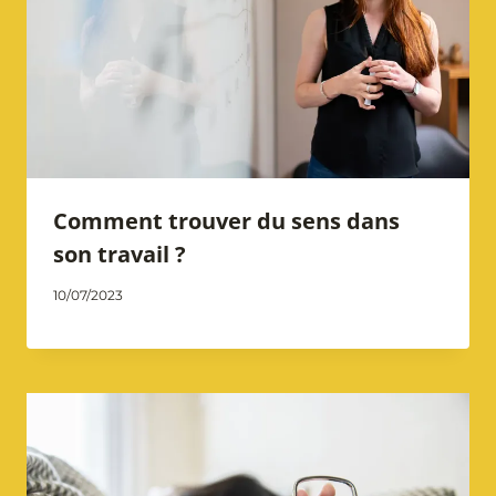
Comment trouver du sens dans
son travail ?
Par
10/07/2023
Catherine
Notarangelo