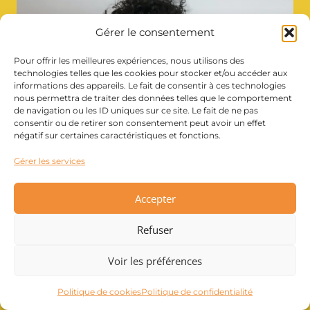
Gérer le consentement
Pour offrir les meilleures expériences, nous utilisons des
technologies telles que les cookies pour stocker et/ou accéder aux
informations des appareils. Le fait de consentir à ces technologies
nous permettra de traiter des données telles que le comportement
de navigation ou les ID uniques sur ce site. Le fait de ne pas
consentir ou de retirer son consentement peut avoir un effet
négatif sur certaines caractéristiques et fonctions.
Gérer les services
Accepter
L’importance de poser des limites
pour une vie pro et vie perso
Refuser
équilibrée : Techniques et conseils
Voir les préférences
Par
24/07/2023
Catherine
Politique de cookies
Politique de confidentialité
Notarangelo