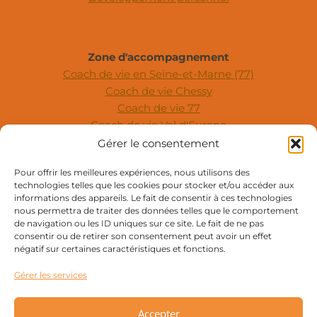
Zone d'accompagnement
Coach de vie en Seine-et-Marne (77)
Coach de vie Chessy
Coach de vie 77
Coach de vie Val d'Europe
Coach de vie en ligne
Gérer le consentement
Coach de vie en cabinet
Pour offrir les meilleures expériences, nous utilisons des
Coach de vie à distance
technologies telles que les cookies pour stocker et/ou accéder aux
Coach de vie Paris
informations des appareils. Le fait de consentir à ces technologies
En présentiel, en ligne, au téléphone
nous permettra de traiter des données telles que le comportement
de navigation ou les ID uniques sur ce site. Le fait de ne pas
SUIVEZ-MOI
consentir ou de retirer son consentement peut avoir un effet
négatif sur certaines caractéristiques et fonctions.
Gérer les services
Mentions Légales
Politique De Confidentialité
CGU
Accepter